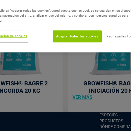
clic en “Aceptar todas las cookies”, usted acepta que las cookies se guarden en su disposi
a navegación del sitio, analizar el uso del mismo, y colaborar con nuestros estudios para
g.
ración de cookies
Aceptar todas las cookies
Rechazarlas t
GrowFish®
GrowFis
Bagre
Bagre
2
1
Engorda
Iniciació
20
20
Kg
Kg
WFISH® BAGRE 2
GROWFISH® BAG
NGORDA 20 KG
INICIACIÓN 20 
ON
ON
VER MÁS
HIS
THIS
POST:
POST:
"GROWFISH®
"GROWFISH®
ESPECIES
BAGRE
BAGRE
PRODUCTOS
1
DÓNDE COMPRA