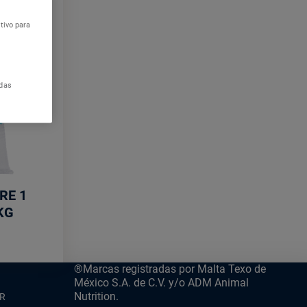
tivo para
odas
h®
n
RE 1
KG
®Marcas registradas por Malta Texo de
México S.A. de C.V. y/o ADM Animal
Nutrition.
R