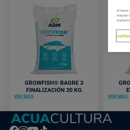
Al hacer 
mejorar l
marketin
Configu
GrowFish®
Bagre
3
Finalización
20
Kg
GROWFISH® BAGRE 3
GRO
FINALIZACIÓN 20 KG
E
ON
VER MÁS
VER MÁS
THIS
T
POST:
"GROWFISH®
BAGRE
3
2