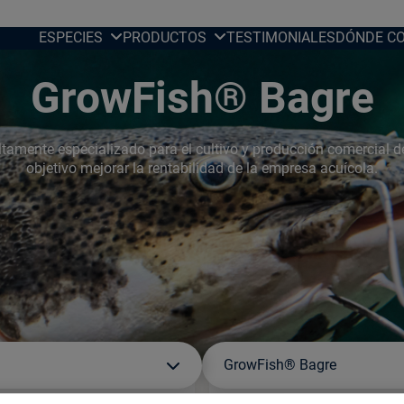
ESPECIES
PRODUCTOS
TESTIMONIALES
DÓNDE C
GrowFish® Bagre
ltamente especializado para el cultivo y producción comercial d
objetivo mejorar la rentabilidad de la empresa acuícola.
GrowFish® Bagre